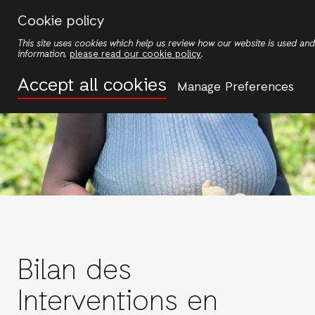
Skip
Cookie policy
to
This site uses cookies which help us review how our website is used a
main
information,
please read our cookie policy
.
content
Accept all cookies
Manage Preferences
Bilan des
Interventions en