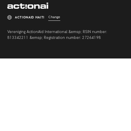
Change
ACTIONAID HAITI
Vereniging ActionAid International &emsp; RSIN number:
813342211 &emsp; Registration number: 27264198