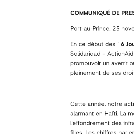
COMMUNIQUÉ DE PRE
Port-au-Prince, 25 no
En ce début des 1
6 Jo
Solidaridad – ActionAid
promouvoir un avenir où
pleinement de ses droit
Cette année, notre acti
alarmant en Haïti. La m
l'effondrement des inf
filles.
Les chiffres parl