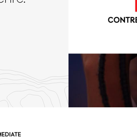
re
th
nkedIn
MEDIATE