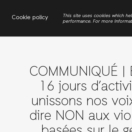
Change country
ACTIONAID HAITI
This site uses cookies which h
Cookie policy
performance. For more informa
Search
COMMUNIQUÉ | E
16 jours d’activ
unissons nos voi
dire NON aux vio
basées sur le g