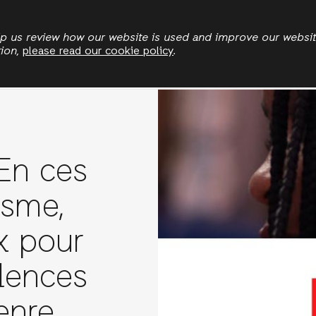
Skip
to
elp us review how our website is used and improve our websi
tion,
please read our cookie policy
.
main
content
n ces
isme,
x pour
lences
enre.