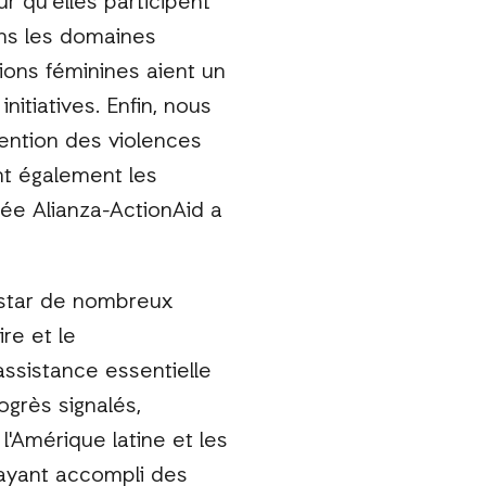
 qu’elles participent
ns les domaines
ons féminines aient un
itiatives. Enfin, nous
vention des violences
nt également les
ée Alianza-ActionAid a
instar de nombreux
re et le
assistance essentielle
ogrès signalés,
Amérique latine et les
 ayant accompli des