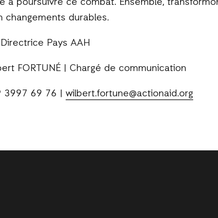
re à poursuivre ce combat. Ensemble, transformon
en changements durables.
Directrice Pays AAH
bert FORTUNÉ | Chargé de communication
69 76 |
wilbert.fortune@actionaid.org