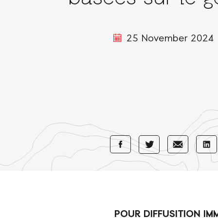
25 November 2024
Share
Share
Sha
Share
with
with
wi
with
Facebook
E-
Li
Twitter
Mail
POUR DIFFUSITION IM