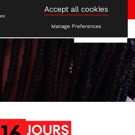
Accept all cookies
English
French
Donate now
tes
Manage Preferences
More